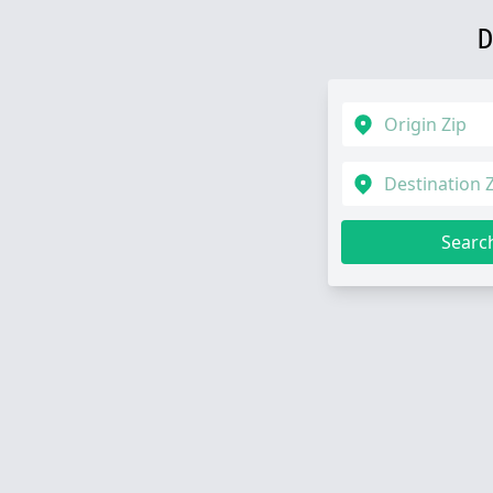
D
Searc